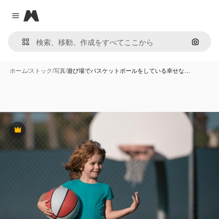
Magnific
Close menu
画像で
ホーム
/
ストック
/
写真
/
遊び場でバスケットボールをしている幸せな…
Premium