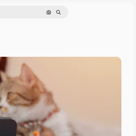
画像で検索
検索