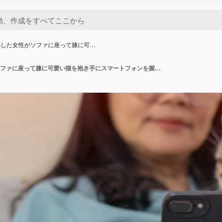
熟した女性がソファに座って膝に可…
幸せな成熟した女性がソファに座って膝に可愛い猫を抱き手にスマートフォンを握っています