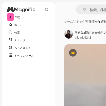
作成
ホーム
/
ストック
/
写真
/
幸せな成
ホーム
検索
thidada6242
ストック
もっと詳しく
Premium
すべてのツール