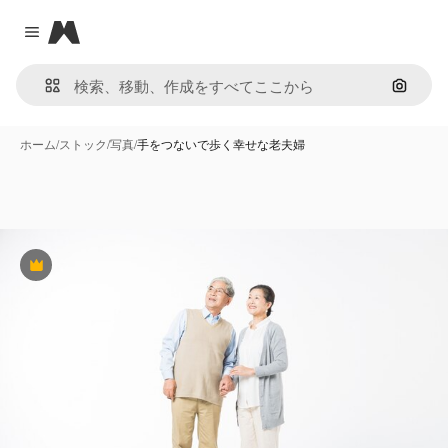
Magnific
Close menu
画像で
ホーム
/
ストック
/
写真
/
手をつないで歩く幸せな老夫婦
Premium