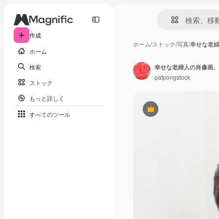
作成
ホーム
/
ストック
/
写真
/
幸せな老
ホーム
検索
幸せな老婦人の肖像画、
patpongstock
ストック
もっと詳しく
Premium
すべてのツール