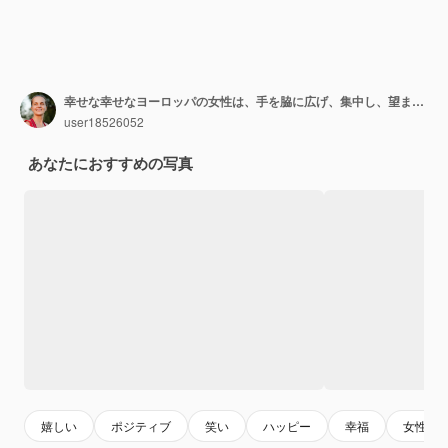
幸せな幸せなヨーロッパの女性は、手を脇に広げ、集中し、望ましいことに気づき、笑い、オレンジ色のセーターを着て、青い壁に向かってポーズをとります。
user18526052
あなたにおすすめの写真
嬉しい
ポジティブ
笑い
ハッピー
幸福
女性モ