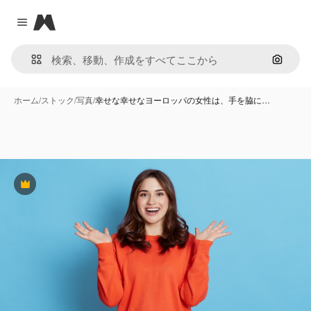
Magnific
Close menu
画像で
ホーム
/
ストック
/
写真
/
幸せな幸せなヨーロッパの女性は、手を脇に…
Premium