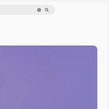
画像で検索
検索