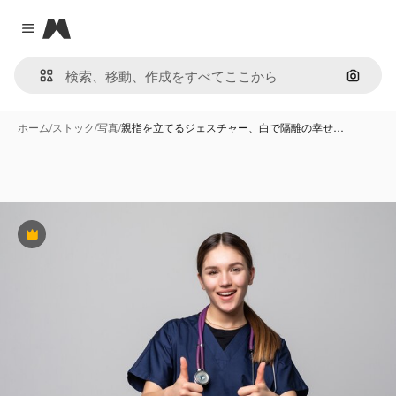
Magnific
Close menu
画像で
ホーム
/
ストック
/
写真
/
親指を立てるジェスチャー、白で隔離の幸せ…
Premium