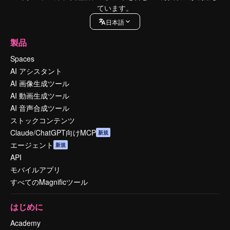
ています。
日本語
製品
Spaces
AI アシスタント
AI 画像生成ツール
AI 動画生成ツール
AI 音声合成ツール
ストックコンテンツ
Claude/ChatGPT向けMCP
新規
エージェント
新規
API
モバイルアプリ
すべてのMagnificツール
はじめに
Academy