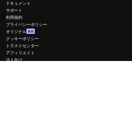
ドキュメント
サポート
利用規約
プライバシーポリシー
オリジナル
新規
クッキーポリシー
トラストセンター
アフィリエイト
法人向け
運営
料金
会社概要
Reviews
採用情報
検索トレンド
ブログ
イベント