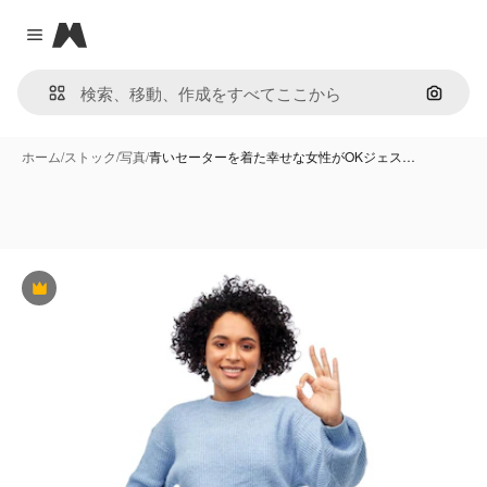
Magnific
Close menu
画像で
ホーム
/
ストック
/
写真
/
青いセーターを着た幸せな女性がOKジェス…
Premium