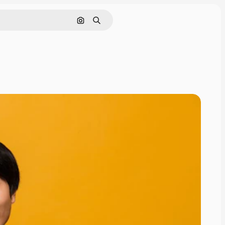
画像で検索
検索