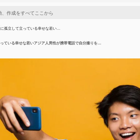
間に孤立して立っている幸せな若い…
黄色い空間に孤立して立っている幸せな若いアジア人男性が携帯電話で自分撮りをします。