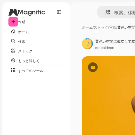
作成
ホーム
/
ストック
/
写真
/
黄色い空
ホーム
検索
drobotdean
ストック
もっと詳しく
Premium
すべてのツール