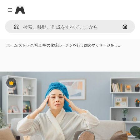
Magnific
Close menu
画像で
ホーム
/
ストック
/
写真
/
朝の化粧ルーチンを行う顔のマッサージをし…
Premium