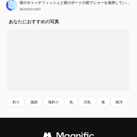
彼のキャッチフィッシュと彼のボートの前でショーを保持しているビーチで幸せな若い漁師
faizaminudin
あなたにおすすめの写真
釣り
漁師
海釣り
魚
川魚
海
海洋
ビ