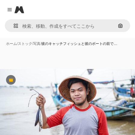
Magnific
Close menu
画像で
ホーム
/
ストック
/
写真
/
彼のキャッチフィッシュと彼のボートの前で…
Premium