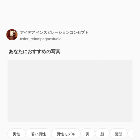
アイデア インスピレーションコンセプト
asier_relampagoestudio
あなたにおすすめの写真
男性
若い男性
男性モデル
男
顔
髪型
ヘ