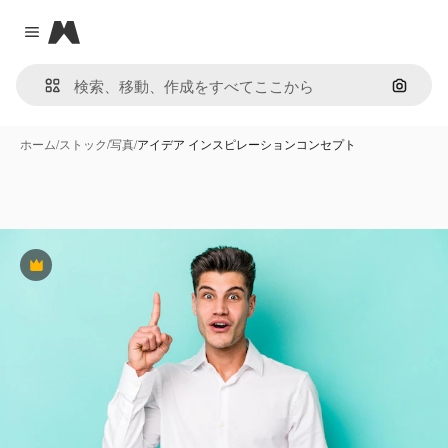
Magnific
Close menu
画像で
ホーム
/
ストック
/
写真
/
アイデア インスピレーションコンセプト
Premium