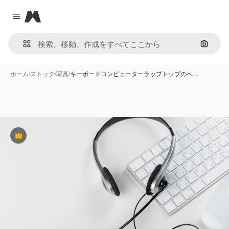
Magnific
Close menu
画像で
ホーム
/
ストック
/
写真
/
キーボードコンピューターラップトップのヘ…
Premium