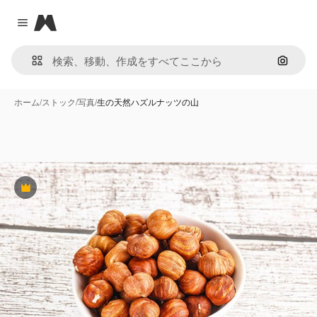
Magnific
Close menu
画像で
ホーム
/
ストック
/
写真
/
生の天然ハズルナッツの山
Premium