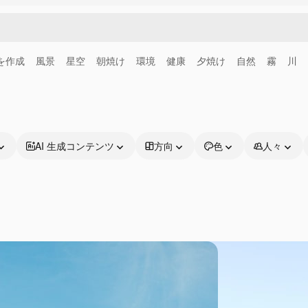
画を作成
風景
星空
朝焼け
環境
健康
夕焼け
自然
霧
川
AI 生成コンテンツ
方向
色
人々