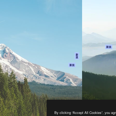
製品
はじめに
ティブ制作を導くためのプラ
Spaces
Academy
クリエイター、企業、代理
AI アシスタント
ドキュメント
含む100万人以上が利用して
AI 画像生成ツール
サポート
AI 動画生成ツール
利用規約
AI 音声合成ツール
プライバシーポリ
シー
ストックコンテン
ツ
オリジナル
新規
Claude/ChatGPT
クッキーポリシー
新
規
向けMCP
トラストセンター
エージェント
アフィリエイト
新規
API
法人向け
モバイルアプリ
すべてのMagnificツ
ール
2026
Freepik Company S.L.U.
無断複写・転載を禁じます
.
By clicking “Accept All Cookies”, you agr