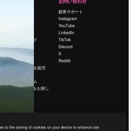
運営
お問い合わせ
料金
顧客サポート
会社概要
Instagram
Reviews
YouTube
採用情報
LinkedIn
検索トレンド
TikTok
ブログ
Discord
イベント
X
Slidesgo
Reddit
コンテンツを販売
する
プレスルーム
magnific.aiをお探し
ですか？
ee to the storing of cookies on your device to enhance site