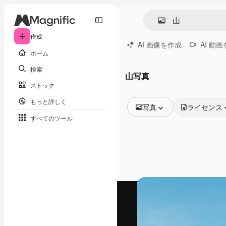
作成
AI 画像を作成
AI 動
ホーム
検索
山写真
ストック
もっと詳しく
写真
ライセンス
すべてのツール
全ての画像
ベクトル
イラスト
写真
PSD
テンプレート
モックアップ
動画
映像素材
モーショングラフィックス
動画テンプレート
アイコン
3D モデル