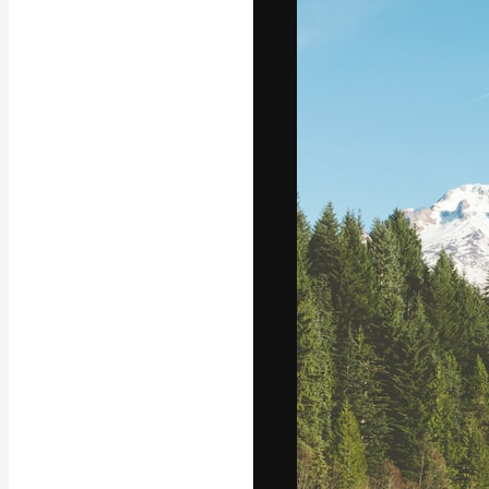
フォント
最高のクリエイ
ットフォーム。
店、スタジオを
います。
日本語
Copyright © 2010-