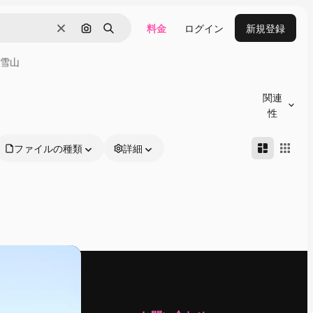
料金
ログイン
新規登録
消去
画像で検索
検索
雪山
関連
性
ファイルの種類
詳細