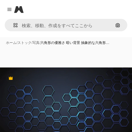
Magnific
Close menu
画像で
ホーム
/
ストック
/
写真
/
六角形の優雅さ 暗い背景 抽象的な六角形…
Premium