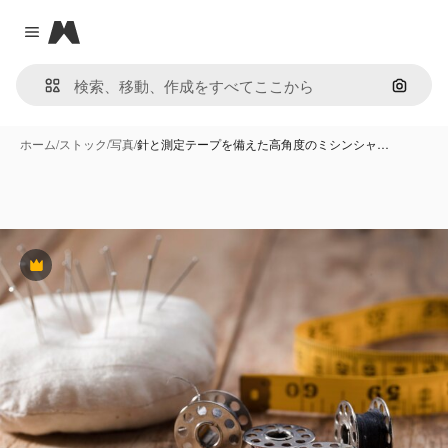
Magnific
Close menu
画像で
ホーム
/
ストック
/
写真
/
針と測定テープを備えた高角度のミシンシャ…
Premium