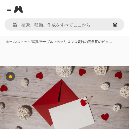
Magnific
Close menu
画像で
ホーム
/
ストック
/
写真
/
テーブル上のクリスマス装飾の高角度のビュ…
Premium