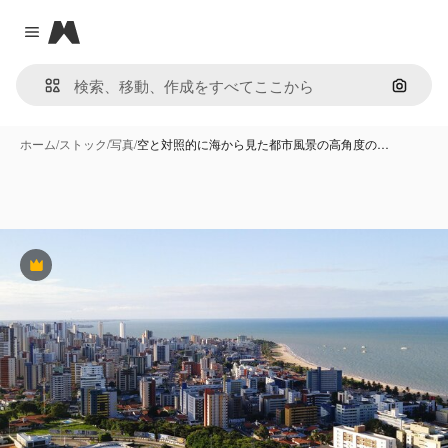
Magnific
Close menu
画像で
ホーム
/
ストック
/
写真
/
空と対照的に海から見た都市風景の高角度の…
Premium