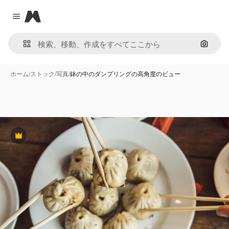
Magnific
Close menu
画像で
ホーム
/
ストック
/
写真
/
鉢の中のダンプリングの高角度のビュー
Premium