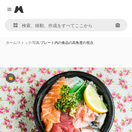
Magnific
Close menu
画像で
ホーム
/
ストック
/
写真
/
プレート内の食品の高角度の視点
Premium