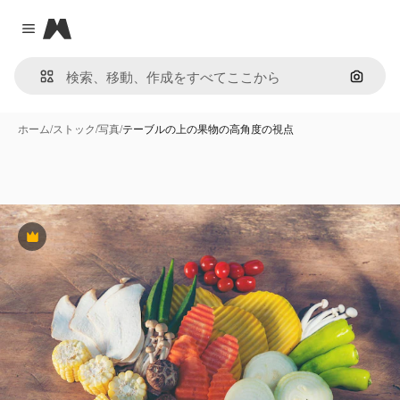
Magnific
Close menu
画像で
ホーム
/
ストック
/
写真
/
テーブルの上の果物の高角度の視点
Premium