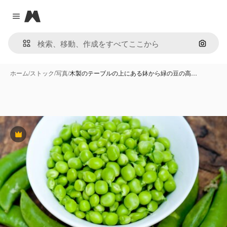
Magnific
Close menu
画像で
ホーム
/
ストック
/
写真
/
木製のテーブルの上にある鉢から緑の豆の高…
Premium