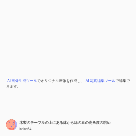
AI 画像生成ツール
でオリジナル画像を作成し、
AI 写真編集ツール
で編集で
きます。
木製のテーブルの上にある鉢から緑の豆の高角度の眺め
keko64