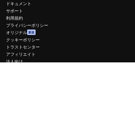
ドキュメント
サポート
利用規約
プライバシーポリシー
オリジナル
新規
クッキーポリシー
トラストセンター
アフィリエイト
法人向け
運営
料金
会社概要
Reviews
採用情報
検索トレンド
ブログ
イベント