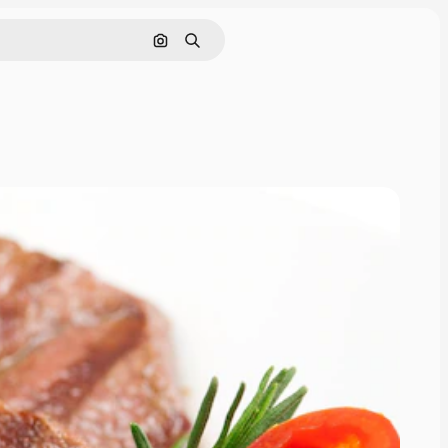
画像で検索
検索