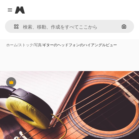
Magnific
Close menu
画像で
ホーム
/
ストック
/
写真
/
ギターのヘッドフォンのハイアングルビュー
Premium