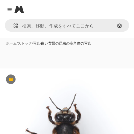
Magnific
Close menu
画像で
ホーム
/
ストック
/
写真
/
白い背景の昆虫の高角度の写真
Premium