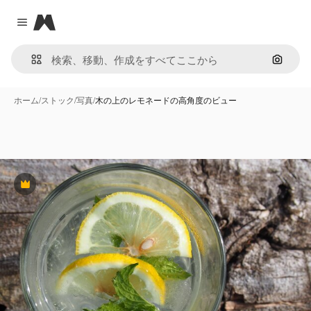
Magnific
Close menu
画像で
ホーム
/
ストック
/
写真
/
木の上のレモネードの高角度のビュー
Premium