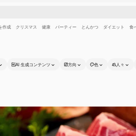
画を作成
クリスマス
健康
パーティー
とんかつ
ダイエット
食
AI 生成コンテンツ
方向
色
人々