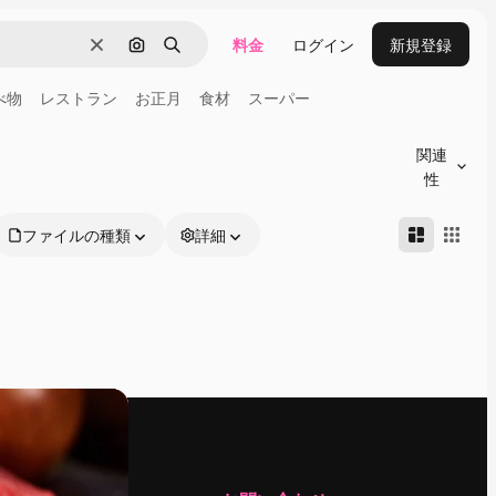
料金
ログイン
新規登録
消去
画像で検索
検索
べ物
レストラン
お正月
食材
スーパー
関連
性
ファイルの種類
詳細