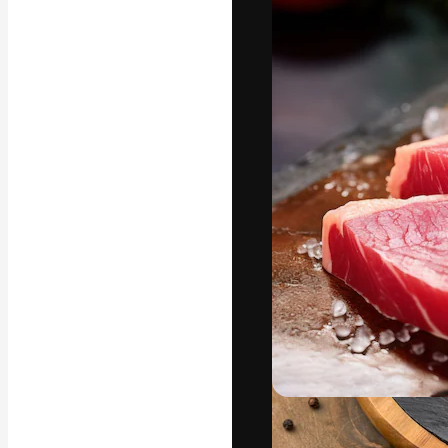
フォント
最高のクリエイ
ットフォーム。
店、スタジオを
います。
日本語
Copyright © 2010-