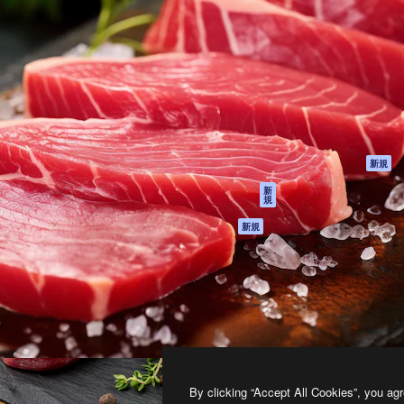
製品
はじめに
ティブ制作を導くためのプラ
Spaces
Academy
クリエイター、企業、代理
AI アシスタント
ドキュメント
含む100万人以上が利用して
AI 画像生成ツール
サポート
AI 動画生成ツール
利用規約
AI 音声合成ツール
プライバシーポリ
シー
ストックコンテン
ツ
オリジナル
新規
Claude/ChatGPT
クッキーポリシー
新
規
向けMCP
トラストセンター
エージェント
アフィリエイト
新規
API
法人向け
モバイルアプリ
すべてのMagnificツ
ール
2026
Freepik Company S.L.U.
無断複写・転載を禁じます
.
By clicking “Accept All Cookies”, you agr