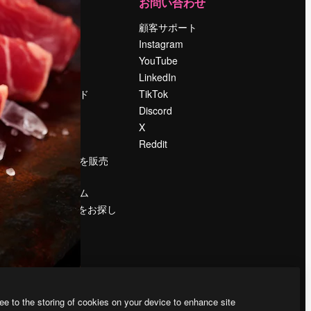
運営
お問い合わせ
料金
顧客サポート
会社概要
Instagram
Reviews
YouTube
採用情報
LinkedIn
検索トレンド
TikTok
ブログ
Discord
イベント
X
Slidesgo
Reddit
コンテンツを販売
する
プレスルーム
magnific.aiをお探し
ですか？
ee to the storing of cookies on your device to enhance site