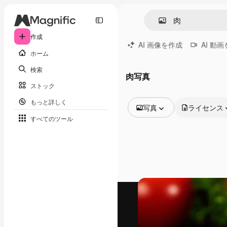
作成
AI 画像を作成
AI 動
ホーム
検索
肉写真
ストック
もっと詳しく
写真
ライセンス
すべてのツール
全ての画像
ベクトル
イラスト
写真
PSD
テンプレート
モックアップ
動画
映像素材
モーショングラフィックス
動画テンプレート
アイコン
3D モデル