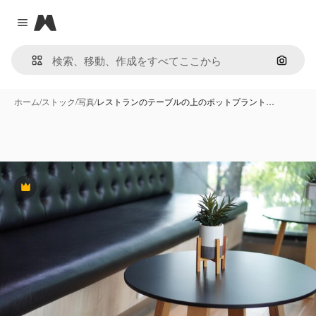
Magnific
Close menu
画像で
ホーム
/
ストック
/
写真
/
レストランのテーブルの上のポットプラント…
Premium