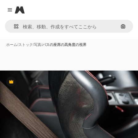
Magnific
Close menu
画像で
ホーム
/
ストック
/
写真
/
バスの座席の高角度の視界
Premium