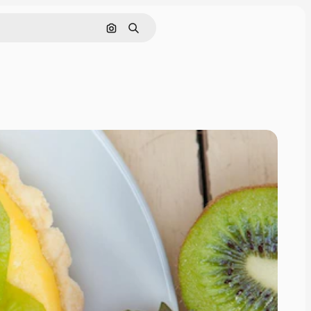
画像で検索
検索