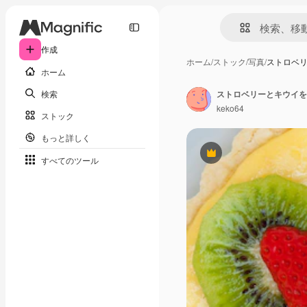
作成
ホーム
/
ストック
/
写真
/
ストロベ
ホーム
検索
ストロベリーとキウイを
keko64
ストック
もっと詳しく
Premium
すべてのツール