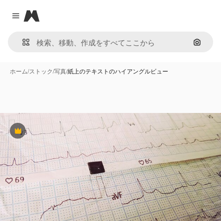
Magnific
Close menu
画像で
ホーム
/
ストック
/
写真
/
紙上のテキストのハイアングルビュー
Premium