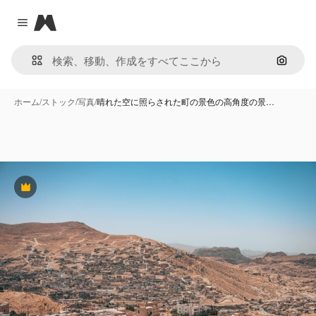
Magnific
Close menu
画像で
ホーム
/
ストック
/
写真
/
晴れた空に照らされた町の景色の高角度の景…
Premium