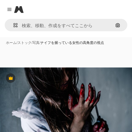
Magnific
Close menu
画像で
ホーム
/
ストック
/
写真
/
ナイフを握っている女性の高角度の視点
Premium