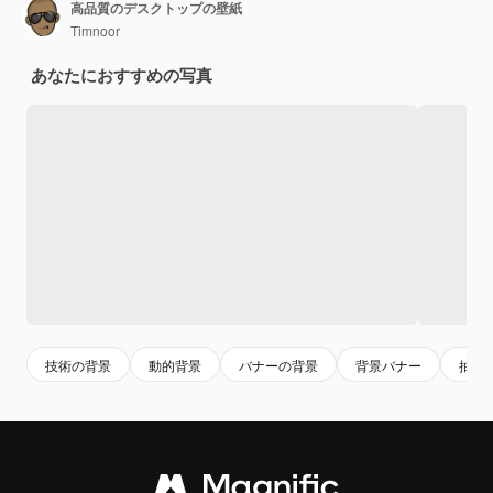
高品質のデスクトップの壁紙
Timnoor
あなたにおすすめの写真
技術の背景
動的背景
バナーの背景
背景バナー
抽象