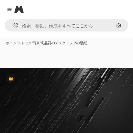
Magnific
Close menu
画像で
ホーム
/
ストック
/
写真
/
高品質のデスクトップの壁紙
Premium