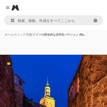
Magnific
Close menu
画像で
ホーム
/
ストック
/
写真
/
ドイツの歴史的な旧市街バウツェン (Ba…
Premium