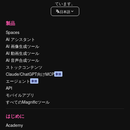
ています。
日本語
製品
Spaces
AI アシスタント
AI 画像生成ツール
AI 動画生成ツール
AI 音声合成ツール
ストックコンテンツ
Claude/ChatGPT向けMCP
新規
エージェント
新規
API
モバイルアプリ
すべてのMagnificツール
はじめに
Academy