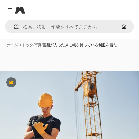
Magnific
Close menu
画像で
ホーム
/
ストック
/
写真
/
書類が入ったメモ帳を持っている制服を着た…
Premium