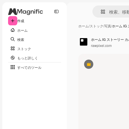
作成
ホーム
/
ストック
/
写真
/
ホーム IG
ホーム
検索
ホーム IG ストーリー 
rawpixel.com
ストック
もっと詳しく
Premium
すべてのツール