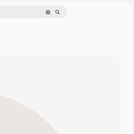
画像で検索
検索