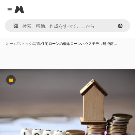
Magnific
Close menu
画像で
ホーム
/
ストック
/
写真
/
住宅ローンの概念ローンハウスモデル経済商…
Premium