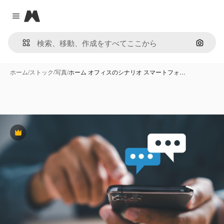
Magnific
Close menu
画像で
ホーム
/
ストック
/
写真
/
ホーム オフィスのシナリオ スマートフォ…
Premium