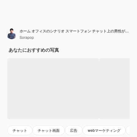
ホーム オフィスのシナリオ スマートフォン チャット上の男性がソーシャル ネットワークの概念をライブで探索する現代のコミュニケーションとソーシャル メディア マーケティングを象徴するチャット ボックスのアイコンが表示されます
Sorapop
あなたにおすすめの写真
チャット
チャット画面
広告
webマーケティング
モ