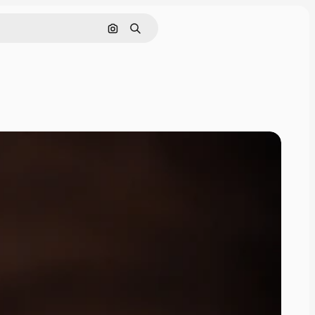
画像で検索
検索