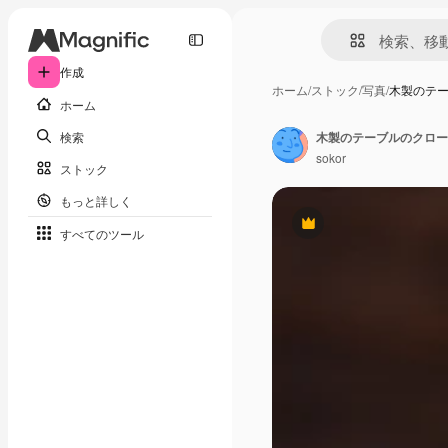
作成
ホーム
/
ストック
/
写真
/
木製のテ
ホーム
検索
sokor
ストック
もっと詳しく
Premium
すべてのツール