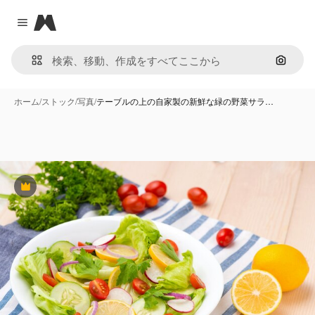
Magnific
Close menu
画像で
ホーム
/
ストック
/
写真
/
テーブルの上の自家製の新鮮な緑の野菜サラ…
Premium