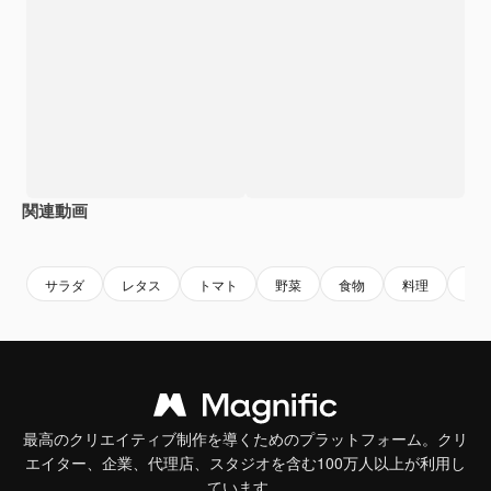
関連動画
Premium
Premium
Premium
Premium
サラダ
レタス
トマト
野菜
食物
料理
栄
最高のクリエイティブ制作を導くためのプラットフォーム。クリ
エイター、企業、代理店、スタジオを含む100万人以上が利用し
ています。