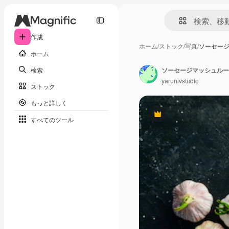
作成
ホーム
/
ストック
/
写真
/
ソーセー
ホーム
検索
yarunivstudio
ストック
もっと詳しく
Premium
すべてのツール