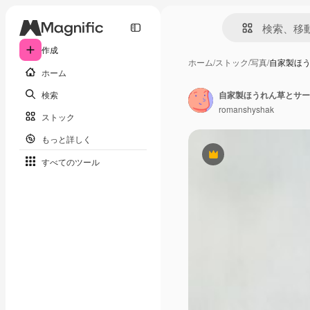
作成
ホーム
/
ストック
/
写真
/
自家製ほ
ホーム
検索
自家製ほうれん草とサー
romanshyshak
ストック
もっと詳しく
Premium
すべてのツール