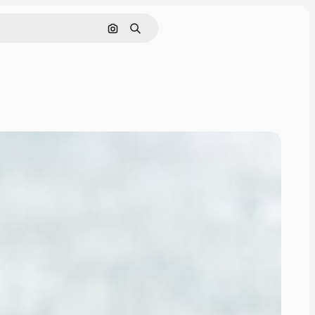
画像で検索
検索