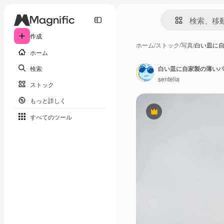
作成
ホーム
/
ストック
/
写真
/
白い皿に
ホーム
検索
白い皿に自家製の薄いパ
sentelia
ストック
もっと詳しく
Premium
すべてのツール