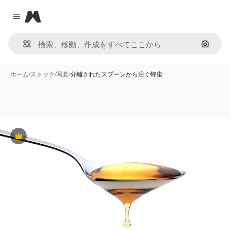
Magnific
Close menu
画像で
ホーム
/
ストック
/
写真
/
分離されたスプーンから注ぐ蜂蜜
Premium