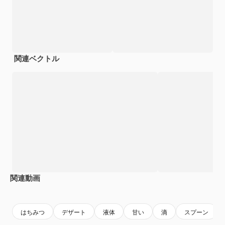
関連ベクトル
関連動画
Premium
Premium
Premium
Premium
AIによっ
はちみつ
デザート
液体
甘い
滴
スプーン