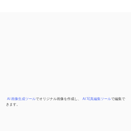
AI 画像生成ツール
でオリジナル画像を作成し、
AI 写真編集ツール
で編集で
きます。