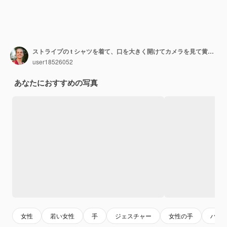
ストライプの t シャツを着て、口を大きく開けてカメラを見て黄色い紙の破れた穴から立っているポーズをとって驚いた女性の横のショット
user18526052
あなたにおすすめの写真
女性
若い女性
手
ジェスチャー
女性の手
ハッ