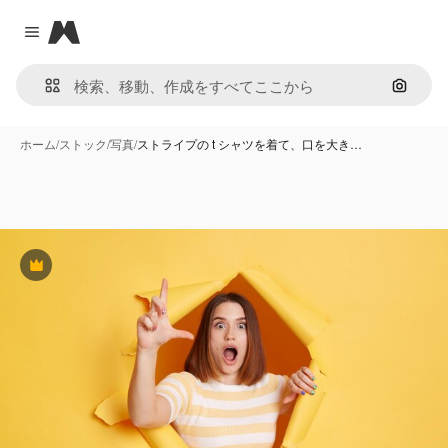
Magnific
Close menu
画像で
ホーム
/
ストック
/
写真
/
ストライプの t シャツを着て、口を大き…
Premium