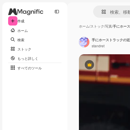
作成
ホーム
/
ストック
/
写真
/
手にホー
ホーム
検索
手にホーストラックの近
standret
ストック
もっと詳しく
Premium
すべてのツール