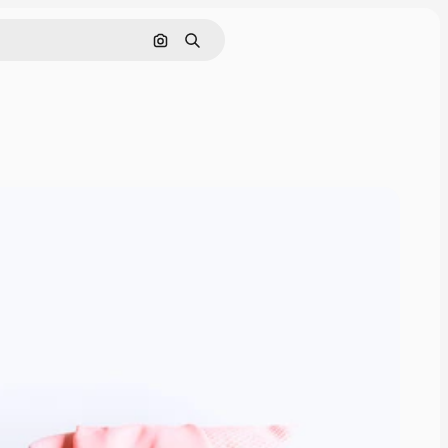
画像で検索
検索