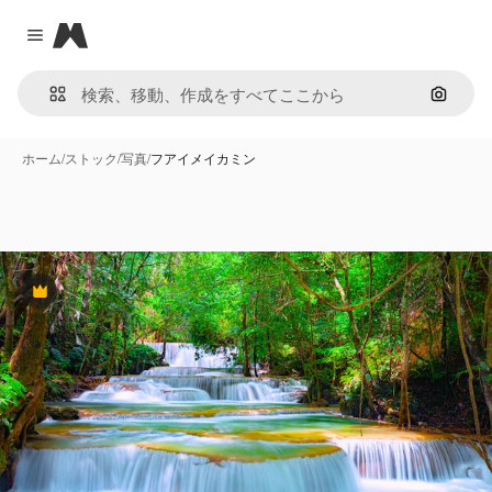
Magnific
Close menu
画像で
ホーム
/
ストック
/
写真
/
フアイメイカミン
Premium